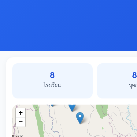
8
8
โรงเรียน
บุค
+
−