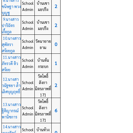
8.นางสาว
School
บ้านเขา
2
ขนิษฐา พวง
Admin
มะปริง
บุญชู
9.นางสาว
School
บ้านเขา
2
ปาริฉัตร
Admin
มะปริง
เกื้อกูล
10.นางสาว
School
วัดนายาย
0
สุพัตรา
Admin
อาม
สร้อยกูล
11.นางสาว
School
บ้านต้น
1
ภัทรวดี ติว
Admin
กระบก
สร้อย
วัดโพธิ์
12.นางสา
School
ลังกา
2
วนัฐชยา ล้ำ
Admin
มิตรภาพที่
เลิศบุญฤทธิ์
171
วัดโพธิ์
13.นางสาว
School
ลังกา
6
ฐิติญากรณ์
Admin
มิตรภาพที่
พานิชการ
171
14.นางสาว
School
บ้านห้วง
0
เยาวรัตน์