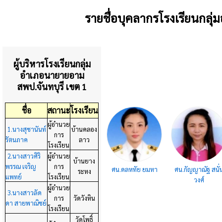
รายชื่อบุคลากรโรงเรียนกลุ
ผู้บริหารโรงเรียนกลุ่ม
อำเภอนายายอาม
สพป.จันทบุรี เขต 1
ชื่อ
สถานะ
โรงเรียน
ผู้อำนวย
1.นางสุชานันท์
บ้านคลอง
การ
รัตนภาค
ลาว
โรงเรียน
2.นางสาวศิริ
ผู้อำนวย
บ้านยาง
พรรณ เจริญ
การ
ศน.ดลหทัย ยมหา
ศน.กัญญาณัฐ สนั่
ระหง
แพทย์
โรงเรียน
วงศ์
ผู้อำนวย
3.นางสาวลัด
การ
วัดวังหิน
ดา สายพาณิชย์
โรงเรียน
วัดโพธิ์