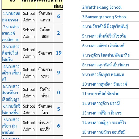
สอน
2.Watthaklang School
1.นายธนก
School
วัดหนอง
6
3.Banyangrahong School
ฤต บรรจง
Admin
แหวน
4.นายวัชรศักดิ์ ยิ่งสุจริตพันธุ์
2.นางสาว
School
วัดโขด
2
อรอนงค์
5.นางสาวพิมพ์ปวีณ์ ไชยริน
Admin
หอย
เจนจัดการ
6.นางสาวณัชชา ลัทธิมนต์
3.นางสาว
School
19
พิมพ์ปวีณ์
วัดนาซา
7.นางรุจิรา โชคช่วยพัฒนากิจ
Admin
ไชยริน
8.นางสาวจุรารัตน์ เย็นวัฒนา
4.นางสาว
School
บ้านยาง
9
อธิชา เพี้ยน
9.นางสาวอินทุอร พรมเม่น
Admin
ระหง
ศรี
10.นางสาวสุทธิดา รัตนวงศ์
5.นางสาว
School
วัดช้าง
0
จันทร์ทิมา
11.นายอาทิตย์ ชัยช่วย
Admin
ข้าม
เลิศธัญญา
12.นางสาวรุจิรา ปราณี
6.นายสิทธิ
School
วัดหนอง
5
โชค รสชื่น
Admin
ไทร
13.นางสาวสิริมา ทิมเวช
7.นางสาว
School
บ้านเขา
14.นางสาวณัฎฐา ธรรมชิโร
6
สริยา ทุ่ม
Admin
มะปริง
15.นางสาวปณิตา อ่อนรัศมี
กระโทก