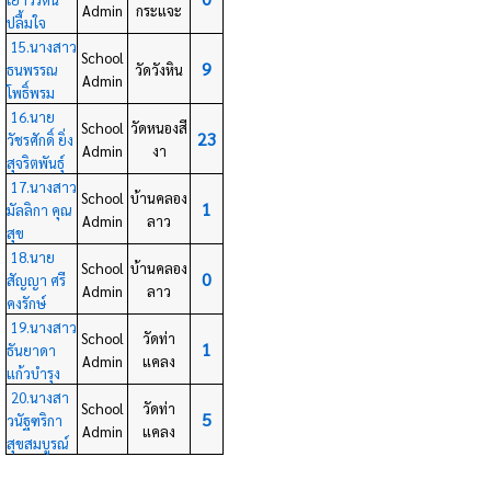
Admin
กระแจะ
ปลื้มใจ
15.นางสาว
School
9
ธนพรรณ
วัดวังหิน
Admin
โพธิ์พรม
16.นาย
School
วัดหนองสี
23
วัชรศักดิ์ ยิ่ง
Admin
งา
สุจริตพันธุ์
17.นางสาว
School
บ้านคลอง
1
มัลลิกา คุณ
Admin
ลาว
สุข
18.นาย
School
บ้านคลอง
0
สัญญา ศรี
Admin
ลาว
คงรักษ์
19.นางสาว
School
วัดท่า
1
ธันยาดา
Admin
แคลง
แก้วบำรุง
20.นางสา
School
วัดท่า
5
วนัฐฑริกา
Admin
แคลง
สุขสมบูรณ์