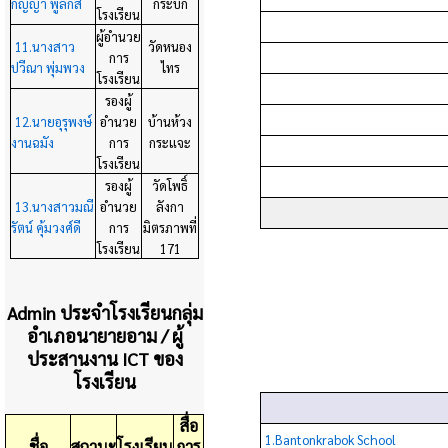
กัญญา พูลกสิ
กระบก
โรงเรียน
ผู้อำนวย
11.นางสาว
วัดหนอง
การ
ปวีณา พุ่มพวง
ไทร
โรงเรียน
รองผู้
12.นายอุรุพงษ์
อำนวย
บ้านห้วง
งานฉมัง
การ
กระแจะ
โรงเรียน
รองผู้
วัดโพธิ์
13.นางสาวมณี
อำนวย
ลังกา
รัตน์ คุ้มวงศ์ดี
การ
มิตรภาพที่
โรงเรียน
171
Admin ประจำโรงเรียนกลุ่ม
อำเภอนายายอาม / ผู้
ประสานงาน ICT ของ
โรงเรียน
สื่อ
1.Bantonkrabok School
ชื่อ
สถานะ
โรงเรียน
การ