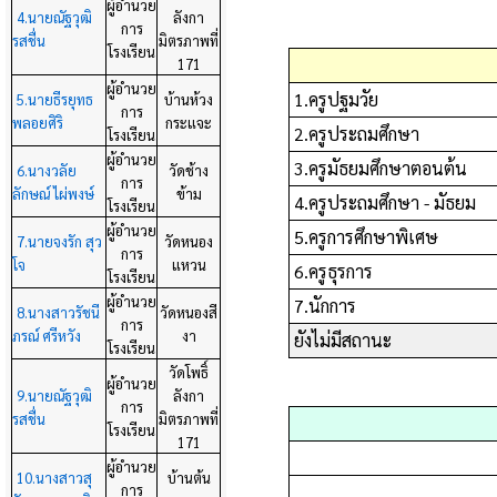
ผู้อำนวย
4.นายณัฐวุฒิ
ลังกา
การ
รสชื่น
มิตรภาพที่
โรงเรียน
171
ผู้อำนวย
1.ครูปฐมวัย
5.นายธีรยุทธ
บ้านห้วง
การ
พลอยศิริ
กระแจะ
2.ครูประถมศึกษา
โรงเรียน
ผู้อำนวย
3.ครูมัธยมศึกษาตอนต้น
6.นางวลัย
วัดช้าง
การ
ลักษณ์ ไผ่พงษ์
ข้าม
4.ครูประถมศึกษา - มัธยม
โรงเรียน
ผู้อำนวย
5.ครูการศึกษาพิเศษ
7.นายจงรัก สุว
วัดหนอง
การ
โจ
แหวน
6.ครูธุรการ
โรงเรียน
ผู้อำนวย
7.นักการ
8.นางสาวรัชนี
วัดหนองสี
การ
ภรณ์ ศรีหวัง
งา
ยังไม่มีสถานะ
โรงเรียน
วัดโพธิ์
ผู้อำนวย
9.นายณัฐวุฒิ
ลังกา
การ
รสชื่น
มิตรภาพที่
โรงเรียน
171
ผู้อำนวย
10.นางสาวสุ
บ้านต้น
การ